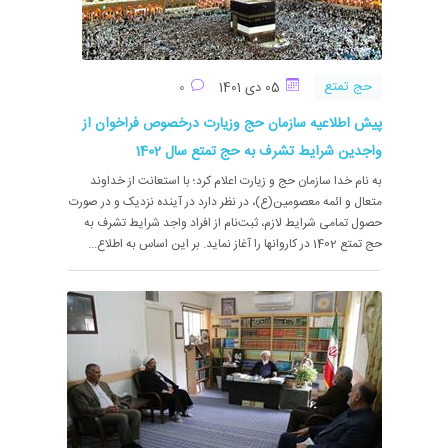
حج تمتع
05 دی 1401
0
پیش اطلاعیه سازمان حج وزیارت درخصوص فراخوان از
واجدین شرایط تشرف به حج تمتع سال 1402
به نام خدا سازمان حج و زیارت اعلام کرد؛ با استعانت از خداوند
متعال و ائمه معصومین(ع)، در نظر دارد در آینده نزدیک و در صورت
حصول تمامی شرایط لازم، ثبت‌نام از افراد واجد شرایط تشرف به
حج تمتع 1402 در کاروانها را آغاز نماید. بر این اساس به اطلاع...