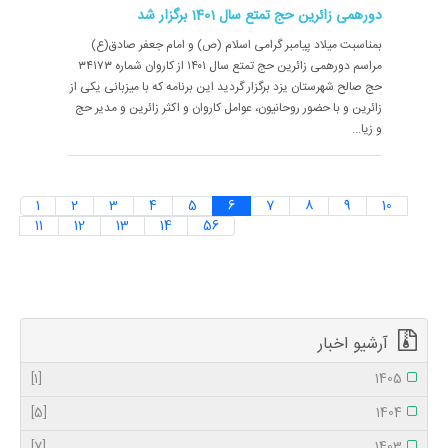
دورهمی زائرین حج تمتع سال 1401 برگزار شد
بمناسبت میلاد پیامبر گرامی اسلام (ص) و امام جعفر صادق(ع)
مراسم دورهمی زائرین حج تمتع سال ۱۴۰۱ از کاروان شماره ۳۴۱۷۳
حج صالح شهرستان یزد برگزار گردید این برنامه که با میزبانی یکی از
زائرین و با حضور روحانیون، عوامل کاروان و اکثر زائرین و مدیر حج
و زیا...
1
2
3
4
5
6
7
8
9
10
11
12
13
14
56
آرشیو اخبار
[1]
1405
[5]
1404
[7]
1403