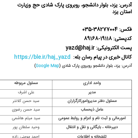
آدرس: یزد، بلوار دانشجو، روبروی پارک شادی حج وزیارت
استان یزد
فکس: 38277004-035
کدپستی: 19118-89168
پست الکترونیکی: yazd@haj.ir
کانال خبری در پیام رسان بله:
https://ble.ir/haj_yazd
آدرس: یزد، بلوار دانشجو روبروی پارک شادی (
Google Map
)
واحد اداری
مسئول مربوطه
مدیر
علی اشرف
مسئول دفتر مدیروامورکارگزاران
سید حسن کلانتر
عامل ذیحساب
سید حسن رضوی
امورمالی و ثبت نام و اعزام و روابط عمومی
سید میثم هاشمی
دبیرخانه ، بایگانی و نقل و انتقال
وحید سلطان پور
تلفنخانه و اطلاعات
احمد مومنی زاده