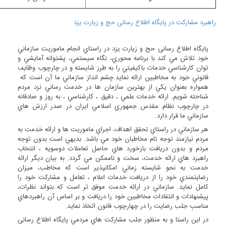
راهبرد مشارکت در پایگاه اطلاع رسانی حج و زیارت یزد
پایگاه اطلاع رسانی حج و زیارت یزد در راستاي انجام ماموريت سازماني
خود تلاش مي کند با برنامه محوري، نگاه سيستمي، پشتوانه آمايشي و
توان کارشناسي خدمات باکيفيتي را به طرز شايسته و در چارچوب وظايف
قانوني خود به مخاطبين ارائه نمايد.چشم انداز سازماني ما آن است که
همواره بعنوان يکي از بهترين سازمان ها در خدمت رساني نزد مردم
شناخته شويم. ارائه خدمات علمي ، دقيق ، کارشناسي ، به روز و صادقانه
در چارچوب نظام مقدس جمهوري اسلامي ايران در صدر ارزش هاي
سازماني ما قرار دارد.
هر سازماني در راستاي تحقق اهداف، اجراي ماموريت ها و ارائه خدمت به
مردم نيازمند توجه تام مخاطبان خود مي باشد. بديهي است بدون توجه
مردم و بدون دريافت بازخورد هاي حاصل تعاملات دوسويه ، انتخاب
راهبرد هاي ارائه خدمت، سخت و ناممکن مي گردد. به بيان ديگر ارائه
خدمت به نحو شايسته زماني امکانپذير است که مخاطب، ميزان
رضايتمندي خود را از دريافت خدمات اعلام ، تعامل و مشارکت خود را
کامل نمايد. سازماني در ارائه خدمت موفق تر است که بتواند نظرات،
پيشنهادات و انتقادات مخاطبين خود را دريافت و بر اساس آن راهبردهاي
مناسبِ جلب رضايت را در چهارچوب قانون اتخاذ نمايد.
در اين راستا و به منظور جلب مشارکت هاي مردمي پایگاه اطلاع رسانی