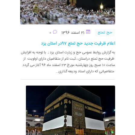
حج تمتع
21 اسفند 1396
0
اعلام ظرفیت جدید حج تمتع 97در استان یزد
به گزارش روابط عمومی حج و زیارت استان یزد ; با توجه به افزایش
ظرفیت حج تمتع دراستان ، ثبت نام از متقاضیان دارای اولویت از
ساعت 10 صبح روز چهارشنبه مورخ 23 اسفند ماه 96 آغاز می گردد.
متقاضیانی که دارای اسناد ودیعه گذاری...