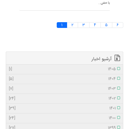
با حض...
1
2
3
4
5
6
آرشیو اخبار
[1]
1405
[5]
1404
[7]
1403
[24]
1402
[39]
1401
[24]
1400
[27]
1399