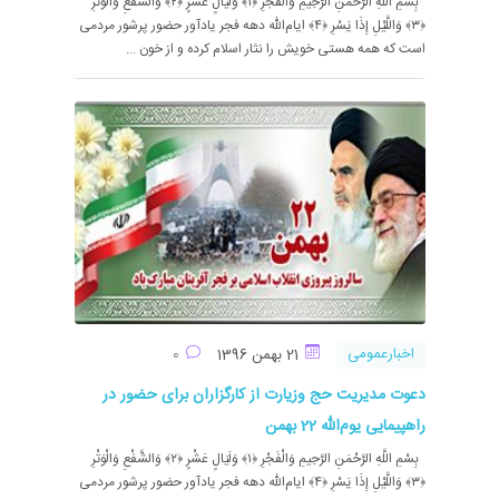
بِسْمِ اللَّهِ الرَّحْمَنِ الرَّحِیمِ وَالْفَجْرِ ﴿۱﴾ وَلَیَالٍ عَشْرٍ ﴿۲﴾ وَالشَّفْعِ وَالْوَتْرِ
﴿۳﴾ وَاللَّیْلِ إِذَا یَسْرِ ﴿۴﴾ ایام‌الله دهه فجر یاد‌آور حضور پرشور مردمی
است که همه هستی خویش را نثار اسلام کرده و از خون ...
اخبارعمومی
21 بهمن 1396
0
دعوت مدیریت حج وزیارت از کارگزاران برای حضور در
راهپیمایی یوم‌الله 22 بهمن
بِسْمِ اللَّهِ الرَّحْمَنِ الرَّحِیمِ وَالْفَجْرِ ﴿۱﴾ وَلَیَالٍ عَشْرٍ ﴿۲﴾ وَالشَّفْعِ وَالْوَتْرِ
﴿۳﴾ وَاللَّیْلِ إِذَا یَسْرِ ﴿۴﴾ ایام‌الله دهه فجر یاد‌آور حضور پرشور مردمی