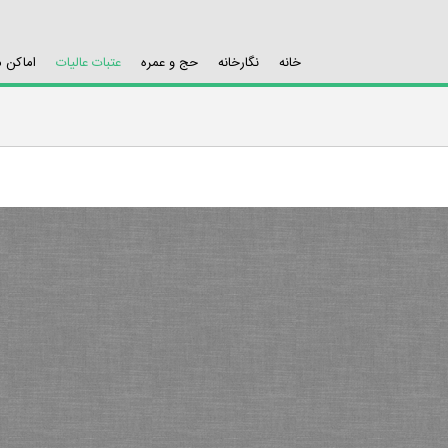
خانه
نگارخانه
حج و عمره
عتبات عالیات
اماکن 