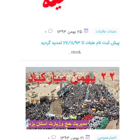
عتبات عالیات
25 بهمن 1393
0
پیش ثبت نام عتبات تا 27/11/93 تمدید گردید
&nbs...
اخبارعمومی
21 بهمن 1393
0