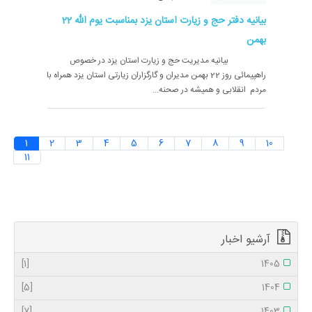
بیانیه دفتر حج و زیارت استان یزد بمناسبت یوم الله 22
بهمن
بیانیه مدیریت حج و زیارت استان یزد در خصوص
راهپیمائی روز 22 بهمن مدیران و گارگزاران زیارتی استان یزد همراه با
مردم انقلابی و همیشه در صحنه...
1
2
3
4
5
6
7
8
9
10
11
آرشیو اخبار
[1]
1405
[5]
1404
[7]
1403