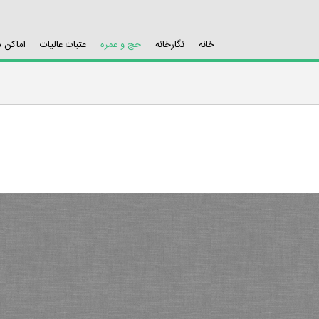
خانه
نگارخانه
حج و عمره
عتبات عالیات
اماکن 