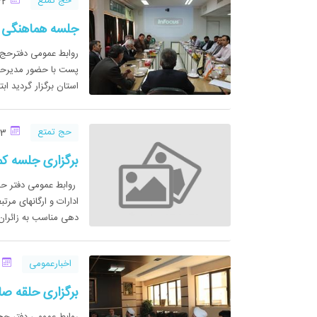
حج تمتع
22 شهریور 1393
جلسه هماهنگی در خصوص
استان برگزار گردید اب
حج تمتع
13 شهریور 1393
برگزاری جلسه کمی
روابط عمومی دفتر حج
ادارات و ارگانهای مر
دهی مناسب به زائران 
اخبارعمومی
13 ش
برگزاری حلقه صا