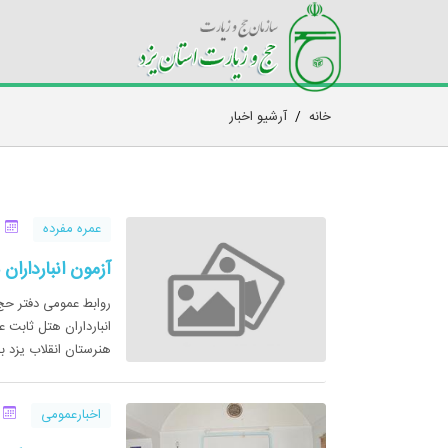
خانه
/
آرشیو اخبار
عمره مفرده
05 مهر 93
آزمون انبارداران هتل ثابت ع
روابط عمومی دفتر حج 
هنرستان انقلاب یزد برگز
اخبارعمومی
03 