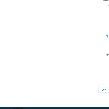
 روز بزرگداشت هفته حج سال 93 جلسه حلقه
نها و مسئولین ادارات همکار در خصوص حج 93
ور
1
53