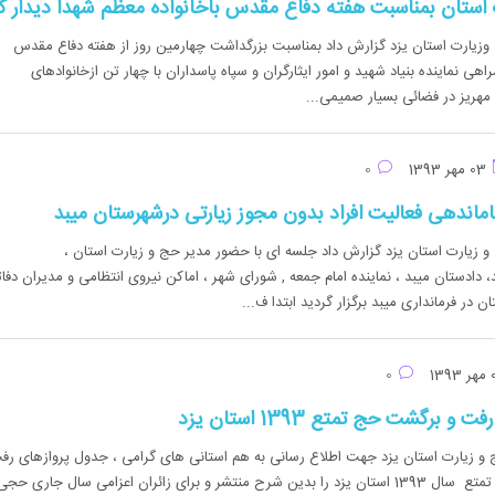
استان بمناسبت هفته دفاع مقدس باخانواده معظم شهدا دیدار ک
وزیارت استان یزد گزارش داد بمناسبت بزرگداشت چهارمین روز از هفته دفاع مقدس
هی نماینده بنیاد شهید و امور ایثارگران و سپاه پاسداران با چهار تن ازخانوادهای
ریز در فضائی بسیار صمیمی...
03 مهر 1393
0
ماندهی فعالیت افراد بدون مجوز زیارتی درشهرستان میبد
 زیارت استان یزد گزارش داد جلسه ای با حضور مدیر حج و زیارت استان ،
 دادستان میبد ، نماینده امام جمعه , شورای شهر ، اماکن نیروی انتظامی و مدیران دفات
در فرمانداری میبد برگزار گردید ابتدا ف...
0
 برگشت حج تمتع 1393 استان یزد
 و زیارت استان یزد جهت اطلاع رسانی به هم استانی های گرامی ، جدول پروازهای رف
برگشت کاروانهای حج تمتع سال 1393 استان یزد را بدین شرح منتشر و برای زائران اعزامی سال جاری حجی