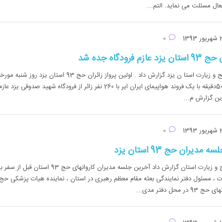
عال مسئلت می نماید. التم...
0
فرودگاه جده شد
روابط عمومی دفتر حج و زیارت استا ن یزد گزارش داد . اولین پرواز زائران حج 93 استان یزد روز شنبه م
29/6/93 ساعت15و 50دقیقه با یک فروند هواپيمای ایران ایر با 260 نفر زائر از فرودگاه شهید صدوقی یزد عاز
ین گزارش م...
0
دیران حج 93 استان یزد
روابط عمومی دفتر حج و زیارت استان گزارش داد آخرین جلسه مدیران کاروانهای حج 93 استان قبل از سفر ب
 ، مسئول دفتر نمایندگی بعثه مقام معظم رهبری در استان ، نماینده هیات پزشکی حج
حل دفتر مدی...