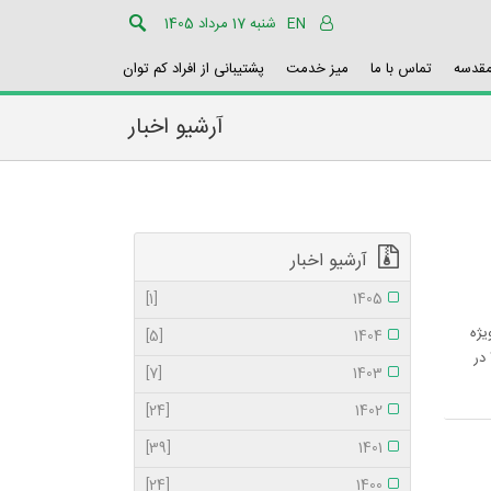
EN
شنبه 17 مرداد 1405
مقدسه
تماس با ما
میز خدمت
پشتیبانی از افراد کم توان
آرشیو اخبار
آرشیو اخبار
[1]
1405
یژه
[5]
1404
انبارداران هتل ثابت عمره 94 این استان با حضور تعداد 28 نفر از ثبت نام شدگان عصر جمعه مورخه 4/7/93 در
[7]
1403
[24]
1402
[39]
1401
[24]
1400