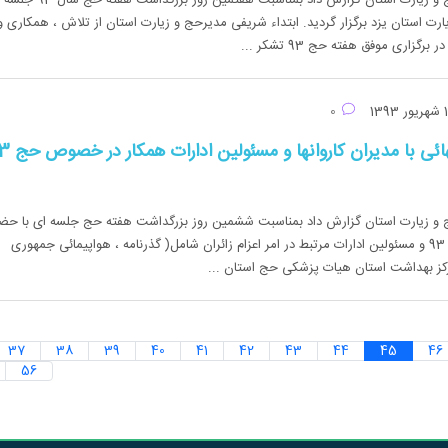
روابط عمومی دفتر حج و زیارت استان گزارش داد بمناسبت هفتمین
رت استان یزد برگزار گردید. ابتداء شریفی مدیرحج و زیارت استان از تلاش ، همکاری و
گزاری موفق هفته حج 93 تشکر ...
0
برگزاری جلسه نهائی با مدیران کاروا
 و زیارت استان گزارش داد بمناسبت ششمین روز بزرگداشت هفته حج جلسه ای با حض
مدیران کاروانهای حج 93 و مسئولین ادارات مرتبط در امر اعزام زائران شامل( گذرنامه ، هواپیمائی جمهوری
رکز بهداشت استان هیات پزشکی حج استان ...
37
38
39
40
41
42
43
44
45
46
56