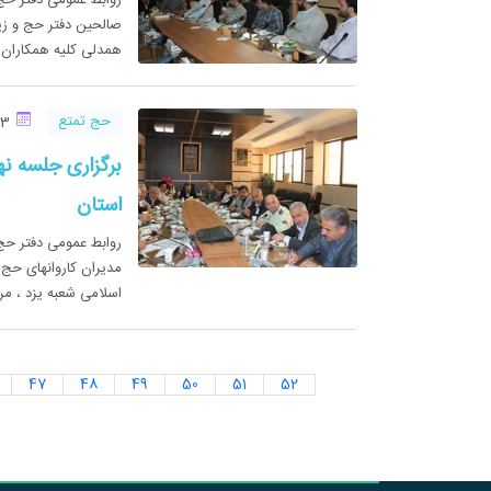
صالحین دفتر حج و زیا
همدلی کلیه همکاران در بر
حج تمتع
13 شهریور 1393
استان
روابط عمومی دفتر حج
اسلامی شعبه یزد ، م
47
48
49
50
51
52