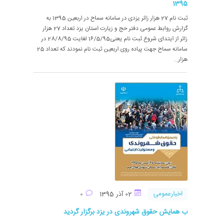
1395
ثبت نام 27 هزار زائر یزدی در سامانه سماح در اربعین 1395 به
گزارش روابط عمومی دفتر حج و زیارت استان یزد تعداد 27 هزار
زائر از ایتدای شروع ثبت نام یعنی16/5/95 لغایت 28/8/95 در
سامانه سماح جهت پیاده روی اربعین ثبت نام نمودند که تعداد 25
هزار...
اخبارعمومی
02 آذر 1395
0
ب همایش حقوق شهروندی در یزد برگزار گردید