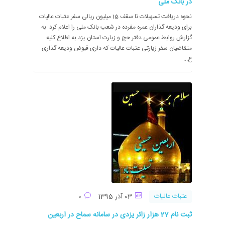
در بانک ملی
نحوه دریافت تسهیلات تا سقف 15 میلیون ریالی سفر عتبات عالیات
برای ودیعه گذاران عمره مفرده در شعب بانک ملی را اعلام کرد به
گزارش روابط عمومی دفتر حج و زیارت استان یزد به اطلاع کلیه
متقاضیان سفر زیارتی عتبات عالیات که داری قبوض ودیعه گذاری
ع...
عتبات عالیات
03 آذر 1395
0
ثبت نام 27 هزار زائر یزدی در سامانه سماح در اربعین