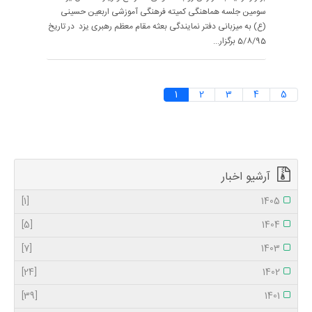
سومین جلسه هماهنگی کمیته فرهنگی آموزشی اربعین حسینی
(ع) به میزبانی دفتر نمایندگی بعثه مقام معظم رهبری یزد در تاریخ
5/8/95 برگزار...
1
2
3
4
5
آرشیو اخبار
[1]
1405
[5]
1404
[7]
1403
[24]
1402
[39]
1401