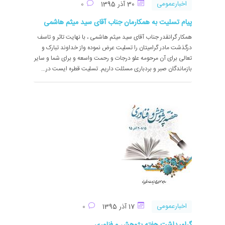
اخبارعمومی
30 آذر 1395
0
پیام تسلیت به همکارمان جناب آقای سید میثم هاشمی
همکار گرانقدر جناب آقای سید میثم هاشمی ، با نهایت تاثر و تاسف
درگذشت مادر گرامیتان را تسلیت عرض نموده واز خداوند تبارک و
تعالی برای آن مرحومه علو درجات و رحمت واسعه و برای شما و سایر
بازماندگان صبر و بردباری مسئلت داریم. تسلیت قطره ایست در...
اخبارعمومی
17 آذر 1395
0