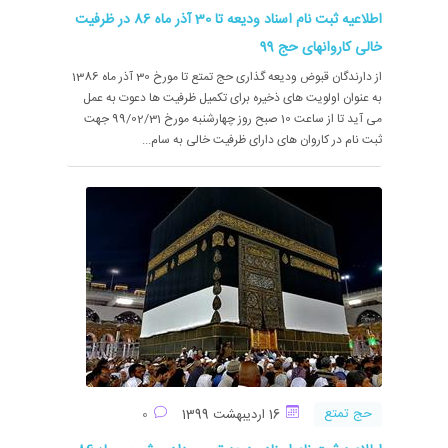
اطلاعیه ثبت نام اسناد ودیعه تا 30 آذر ماه 86 در ظرفیت
خالی کاروانهای حج 99
از دارندگان قبوض ودیعه گذاری حج تمتع تا مورخ 30 آذر ماه 1386
به عنوان اولویت های ذخیره برای تکمیل ظرفیت ها دعوت به عمل
می آید تا از ساعت 10 صبح روز چهارشنبه مورخ 99/02/31 جهت
ثبت نام در کاروان های دارای ظرفیت خالی به سام...
حج تمتع
16 اردیبهشت 1399
0