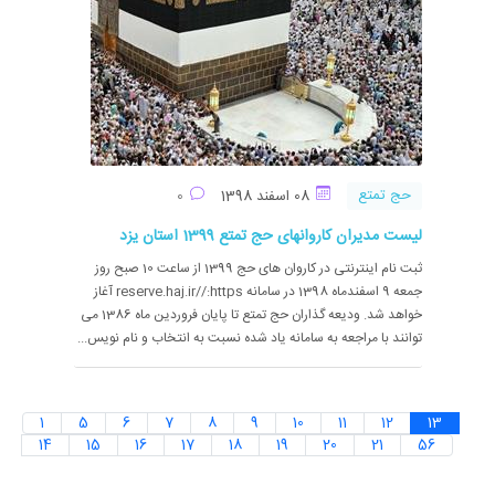
حج تمتع
08 اسفند 1398
0
لیست مدیران کاروانهای حج تمتع 1399 استان یزد
ثبت نام اینترنتی در کاروان های حج 1399 از ساعت 10 صبح روز
جمعه 9 اسفندماه 1398 در سامانه https:‏/‏/reserve.haj.ir آغاز
خواهد شد. ودیعه گذاران حج تمتع تا پایان فروردین ماه 1386 می
توانند با مراجعه به سامانه یاد شده نسبت به انتخاب و نام نویس...
1
5
6
7
8
9
10
11
12
13
14
15
16
17
18
19
20
21
56