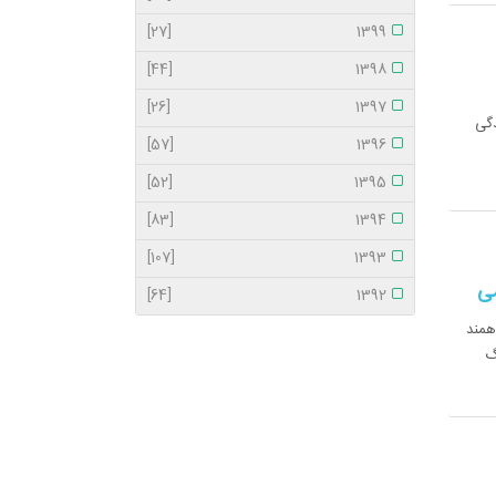
[27]
1399
[44]
1398
[26]
1397
دگی
[57]
1396
[52]
1395
[83]
1394
[107]
1393
می
[64]
1392
همند
گ