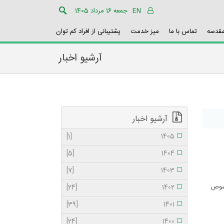
EN
جمعه 16 مرداد 1405
مقدسه
تماس با ما
میز خدمت
پشتیبانی از افراد کم توان
آرشیو اخبار
آرشیو اخبار
[1]
1405
[5]
1404
[7]
1403
خصوص
[24]
1402
[39]
1401
[24]
1400