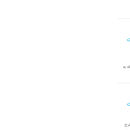
ت
ه به
ت
طرح