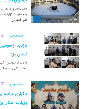
فراخوان جذب اع
پژوهش کارگزاران، کارک
امور آموزش ...
اخبارعمومی
02 
بازدید از سومین
استان یزد
بازدید از سومین آشپز
عوامل کاروان حج امی
اخبارعمومی
14 
برگزاری مراسم ب
وزیارت استان یزد