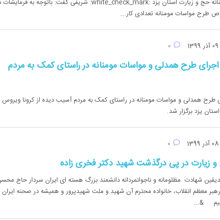
همدلی ومواسات مومنانه حج و زیارت استان یزد :white_check_mark: شریفی گفت: باتوجه به فرما
طرح مواسات مومنانه تعدادی کار...
آذر 1399
0
جرای طرح همدلی و مواسات مومنانه در راستای کمک به مردم
طرح همدلی و مواسات مومنانه در راستای کمک به مردم آسیب دیده از کرونا ویروس د
تان یزد برگزار شد.
آذر 1399
0
و زیارت در پی درگذشت شهید دکتر فخری زاده
دیقین شهادت مظلومانه و ناجوانمردانه دانشمند بزرگ هسته ای ایران سردار حاج محس
هبر معظم انقلاب، خانواده محترم آن شهید و ملت شهیدپرور و همیشه در صحنه ایران
یم &...