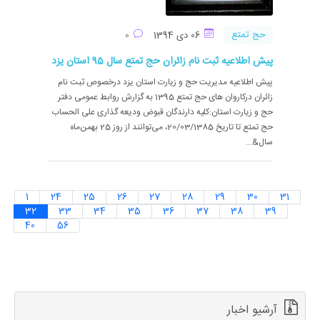
حج تمتع
06 دی 1394
0
پیش اطلاعیه ثبت نام زائران حج تمتع سال 95 استان یزد
پیش اطلاعیه مدیریت حج و زیارت استان یزد درخصوص ثبت نام
زائران درکاروان های حج تمتع 1395 به گزارش روابط عمومی دفتر
حج و زیارت استان:کلیه دارندگان قبوض ودیعه گذاری علی الحساب
حج تمتع تا تاریخ 20/03/1385، می‌توانند از روز 25 بهمن‌ماه
سال&...
1
24
25
26
27
28
29
30
31
32
33
34
35
36
37
38
39
40
56
آرشیو اخبار