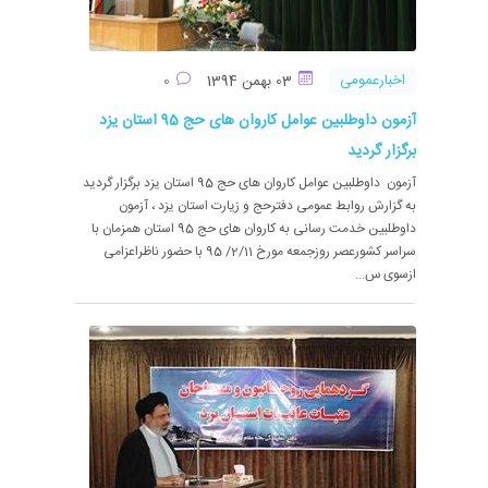
اخبارعمومی
03 بهمن 1394
0
آزمون داوطلبین عوامل کاروان های حج 95 استان یزد
برگزار گردید
آزمون داوطلبین عوامل کاروان های حج 95 استان یزد برگزار گردید
به گزارش روابط عمومی دفترحج و زیارت استان یزد ، آزمون
داوطلبین خدمت رسانی به کاروان های حج 95 استان همزمان با
سراسر کشورعصر روزجمعه مورخ 2/11/ 95 با حضور ناظراعزامی
ازسوی س...