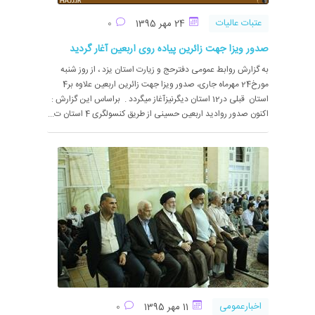
عتبات عالیات
24 مهر 1395
0
صدور ویزا جهت زائرین پیاده روی اربعین آغار گردید
به گزارش روابط عمومی دفترحج و زیارت استان یزد ، از روز شنبه
مورخ24 مهرماه جاری، صدور ویزا جهت زائرین اربعین علاوه بر4
استان قبلی در12 استان دیگرنیزآغاز میگردد . براساس این گزارش :
اکنون صدور روادید اربعین حسینی از طریق کنسولگری 4 استان ت...
اخبارعمومی
11 مهر 1395
0