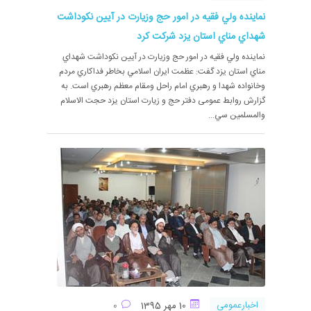
نماينده ولي فقيه در امور حج وزيارت در آيين نكوداشت
شهداي مناي استان يزد شرکت کرد
نماينده ولي فقيه در امور حج وزيارت در آيين نكوداشت شهداي
مناي استان يزد گفت: عظمت ايران اسلامي بخاطر فداكاري مردم
وخانواده شهدا و رهبري امام راحل ومقام معظم رهبري است. به
گزارش روابط عمومی دفتر حج و زیارت استان یزد حجت الاسلام
والمسلمين سي...
اخبارعمومی
10 مهر 1395
0