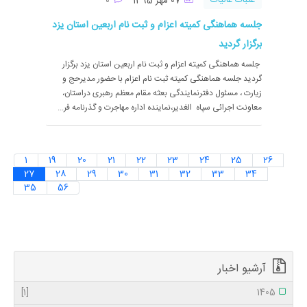
عتبات عالیات
07 مهر 1395
0
جلسه هماهنگی کمیته اعزام و ثبت نام اربعین استان یزد
برگزار گردید
جلسه هماهنگی کمیته اعزام و ثبت نام اربعین استان یزد برگزار
گردید جلسه هماهنگی کمیته ثبت نام اعزام با حضور مدیرحج و
زیارت ، مسئول دفترنمایندگی بعثه مقام معظم رهبری دراستان،
معاونت اجرائی سپاه الغدیر،نماینده اداره مهاجرت و گذرنامه فر...
1
19
20
21
22
23
24
25
26
27
28
29
30
31
32
33
34
35
56
آرشیو اخبار
[1]
1405