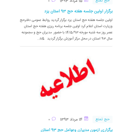
حج تمتع
15 مرداد 1393
0
برگزار اولین جلسه هفته حج 93 استان یزد
اولین جلسه هفته حج استان یزد برگزار گردید روابط عمومی دفترحج
وزیارت استان اعلام کرد اولین جلسه برنامه ریزی هفته حج استان
عصر روز سه شنبه مورخه 14/5/93 با حضور مدیران حج و مجموعه
سال 93 استان در محل مرکز آموزش برگزار گردید &n...
حج تمتع
14 مرداد 1393
0
برگزاری ازمون مدیران وعوامل حج 93 استان