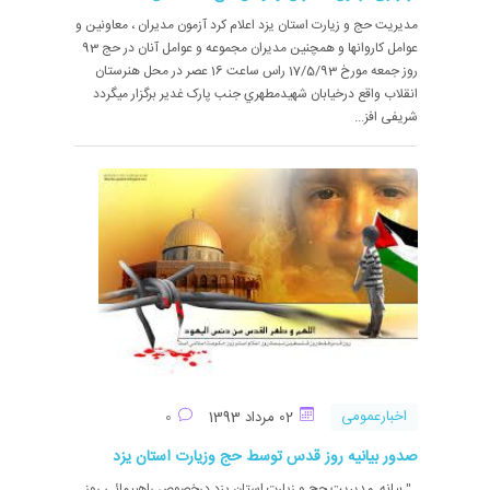
مدیریت حج و زیارت استان یزد اعلام کرد آزمون مديران ، معاونين و
عوامل کاروانها و همچنین مدیران مجموعه و عوامل آنان در حج 93
روز جمعه مورخ 17/5/93 راس ساعت 16 عصر در محل هنرستان
انقلاب واقع درخيابان شهيدمطهري جنب پارک غدير برگزار ميگردد
شریفی افز...
اخبارعمومی
02 مرداد 1393
0
صدور بیانیه روز قدس توسط حج وزیارت استان یزد
" بيانه مدیریت حج و زيارت استان يزد درخصوص راهپيمائي روز