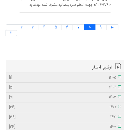
24/4/93 که جهت انجام عمره رمضانیه مشرف شده بودند به ...
1
2
3
4
5
6
7
8
9
10
11
آرشیو اخبار
[1]
1405
[5]
1404
[7]
1403
[24]
1402
[39]
1401
[24]
1400