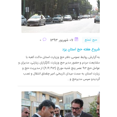
حج تمتع
07 شهریور 1393
0
شروع هفته حج استان یزد
به گزارش روابط عمومی دفتر حج وزیارت استان ماکت کعبه با
مشایعت مردم و حضور مدیر حج وزیارت ،کارگزاران زیارتی، مدیران و
عوامل حج 93 عصر پنج شنبه مورخ (6/6/93) از مدیریت حج و
زیارت استان به سمت میدان تاریخی امیر چقماق انتقال و نصب
گردیدو سپس مدیرحج و...