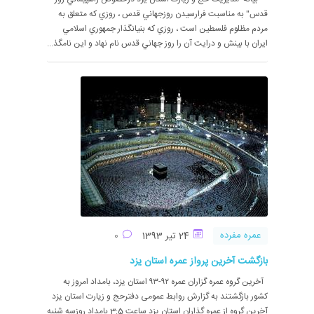
قدس" به مناسبت فرارسيدن روزجهاني قدس ، روزي که متعلق به
مردم مظلوم فلسطين است ، روزي که بنيانگذار جمهوري اسلامي
ايران با بينش و درايت آن را روز جهاني قدس نام نهاد و اين نامگذ...
عمره مفرده
24 تیر 1393
0
بازگشت آخرین پرواز عمره استان یزد
آخرين گروه عمره گزاران عمره ۹۲-۹۳ استان یزد، بامداد امروز به
کشور بازگشتند به گزارش روابط عمومی دفترحج و زیارت استان یزد
آخرین گروه از عمره گذاران استان یزد ساعت 3:5 بامداد روزسه شنبه