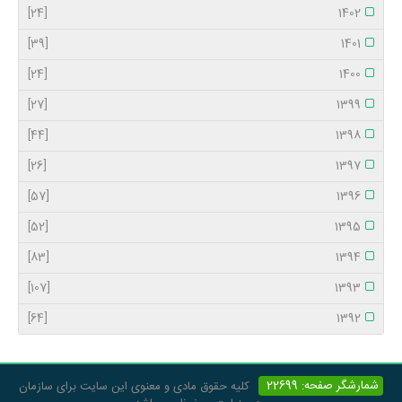
[24]
1402
[39]
1401
[24]
1400
[27]
1399
[44]
1398
[26]
1397
[57]
1396
[52]
1395
[83]
1394
[107]
1393
[64]
1392
شمارشگر صفحه: 22699
کلیه حقوق مادی و معنوی این سایت برای سازمان