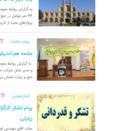
پروازهای عمره از تاریخ 20/.
عتبات عالیات
جلسه هم اندیش د
به گزارش روابط عموم
حج و زیارت استان یرگز
اخبارعمومی
24 خ
پیام تشکر کارگز
زيارتی
جناب آقاي مهندس اوح