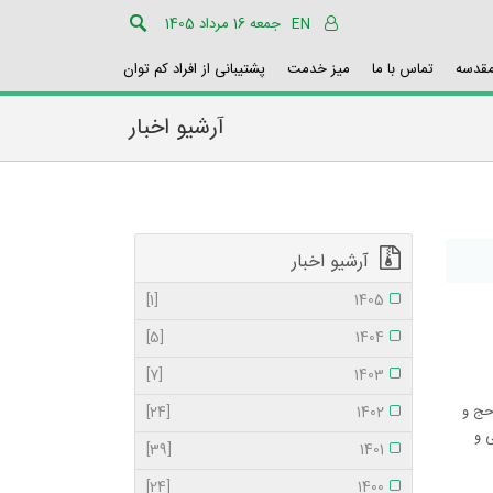
EN
جمعه 16 مرداد 1405
مقدسه
تماس با ما
میز خدمت
پشتیبانی از افراد کم توان
آرشیو اخبار
آرشیو اخبار
[1]
1405
[5]
1404
[7]
1403
حج و
[24]
1402
 و
[39]
1401
[24]
1400