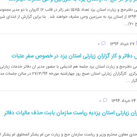
به گزارش روابط عمومی دفترحج و زیارت استان یزد تعداد 1575 نفر زائر در قالب 12 کاروان با دو مدی
34 نفر عوامل در حج 1394 از استان یزد به سرزمین وحی مشرف خواهند شد. بنا براین گزارش از ابتدای شر
..
27 خرداد 1394
0
فاتر و کار گزاران زیارتی استان یزد در خصوص سفر عتبات
ی دفترحج و زیارت استان یزد جلسه هم اندیشی با حضور مدیر ان دفاتر خدمات زیارتی
و مدیر عامل شرکت مرکزی کارگزاران زیارتی استان صبح روز چهارشنبه مورخه 27/3/94 
ار ...
رداد 1394
0
اران زیارتی استان یزدبه ریاست سازمان بابت حذف ماليات دفاتر
دي معاون محترم وزير و ریاست سازمان حج و زيارت من لم يشكر المخلوق لم يشكر ال