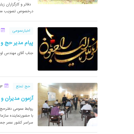
دفاتر و کارگزاران زی
درخصوص تصويب معاف
اخبارعمومی
23 خ
پیام مدیر حج و 
جناب آقای مهندس
حج تمتع
23 خرداد 1394
آزمون مدیران و عوامل حج 94 اس
با حضورنماینده سازما
سراسر کشور عصر جمعه مورخ /94