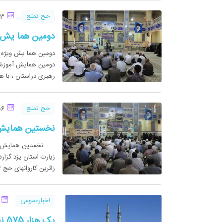
حج تمتع
13 تیر 1394
دومین هما یش ویزه ماه 
رهبری دراستان ، با ه
حج تمتع
06 تیر 1394
نخستین همایش آم
نخستین همایش آموزش
زیارت استان یزد گزا
زائرین کاروانهای حج 94 شهرست...
اخبارعمومی
01 
یک هزار 575 نفر زائر در حج 94ازاستان یزد به سرزمین وحی مشرف میگردند